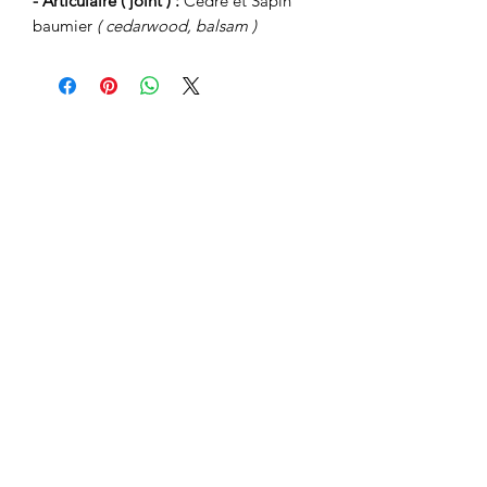
- Articulaire ( joint ) :
Cèdre et Sapin
baumier
( cedarwood, balsam )