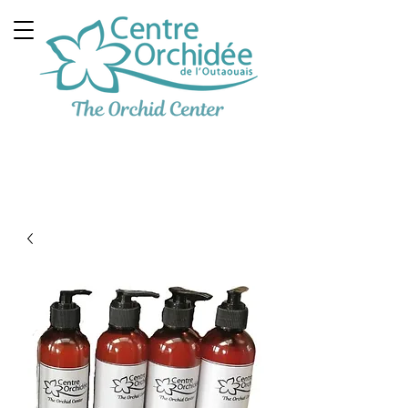
Multidisciplinary
Therapeutic Clinic