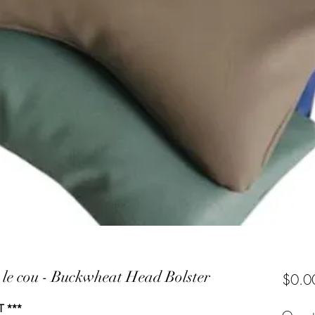
 le cou - Buckwheat Head Bolster
$0.0
 ***