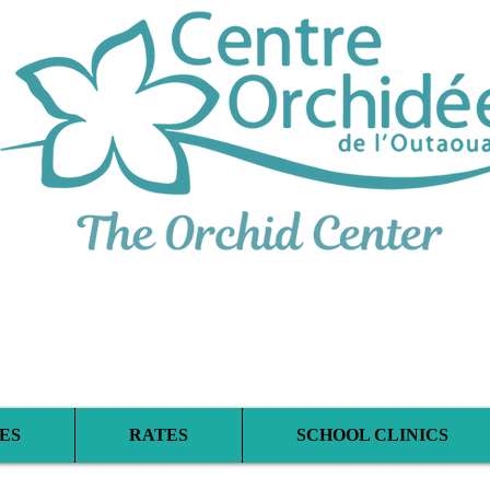
iplinary Therapeu
ES
RATES
SCHOOL CLINICS