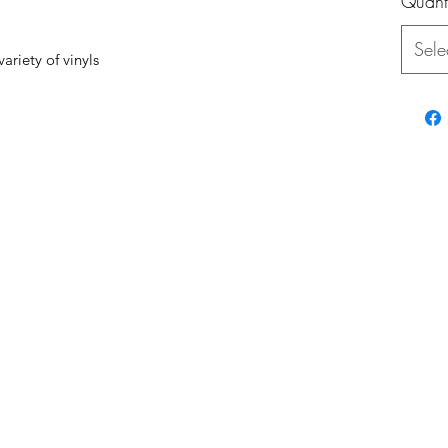
Quanti
Sele
ariety of vinyls